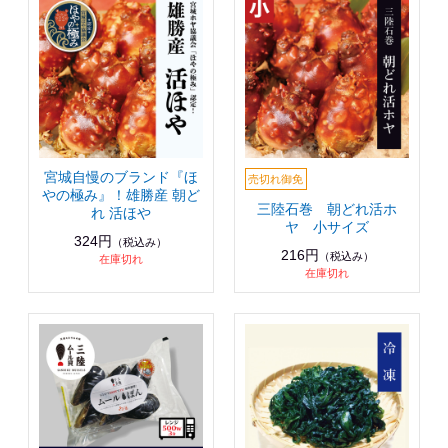
宮城自慢のブランド『ほ
やの極み』！雄勝産 朝ど
三陸石巻 朝どれ活ホ
れ 活ほや
ヤ 小サイズ
324円
（税込み）
216円
（税込み）
在庫切れ
在庫切れ