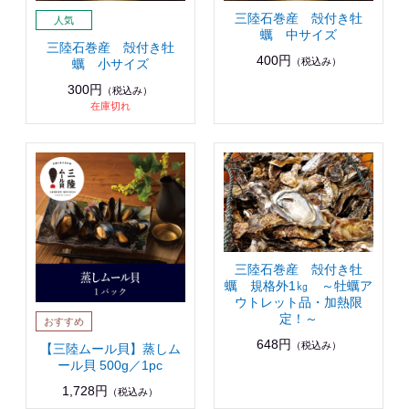
三陸石巻産 殻付き牡
蠣 中サイズ
三陸石巻産 殻付き牡
400円
（税込み）
蠣 小サイズ
300円
（税込み）
在庫切れ
三陸石巻産 殻付き牡
蠣 規格外1㎏ ～牡蠣ア
ウトレット品・加熱限
定！～
648円
（税込み）
【三陸ムール貝】蒸しム
ール貝 500g／1pc
1,728円
（税込み）