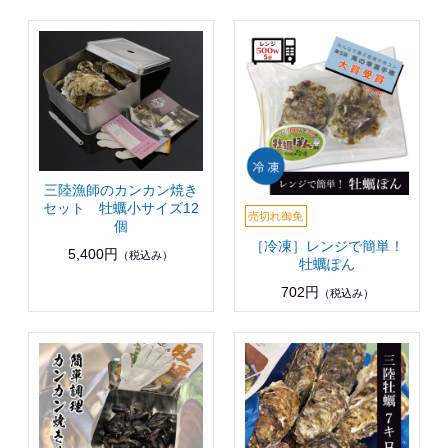
三陸漁師のカンカン焼き
セット 牡蠣小サイズ12
個
［冷凍］レンジで簡単！
5,400円
（税込み）
牡蠣ぽん
702円
（税込み）