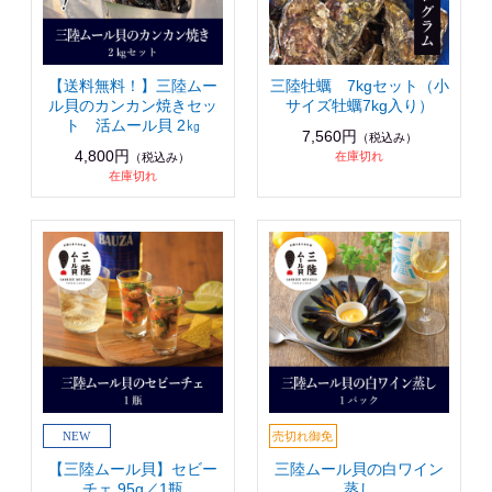
【送料無料！】三陸ムー
三陸牡蠣 7kgセット（小
ル貝のカンカン焼きセッ
サイズ牡蠣7kg入り）
ト 活ムール貝 2㎏
7,560円
（税込み）
4,800円
在庫切れ
（税込み）
在庫切れ
【三陸ムール貝】セビー
三陸ムール貝の白ワイン
チェ 95g／1瓶
蒸し