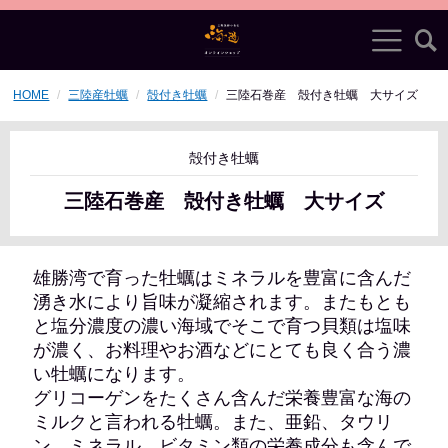
HOME
三陸産牡蠣
殻付き牡蠣
三陸石巻産 殻付き牡蠣 大サイズ
殻付き牡蠣
三陸石巻産 殻付き牡蠣 大サイズ
雄勝湾で育った牡蠣はミネラルを豊富に含んだ
湧き水により旨味が凝縮されます。またもとも
と塩分濃度の濃い海域でそこで育つ貝類は塩味
が濃く、お料理やお酒などにとても良く合う濃
い牡蠣になります。
グリコーゲンをたくさん含んだ栄養豊富な海の
ミルクと言われる牡蠣。また、亜鉛、タウリ
ン、ミネラル、ビタミン類の栄養成分も含んで