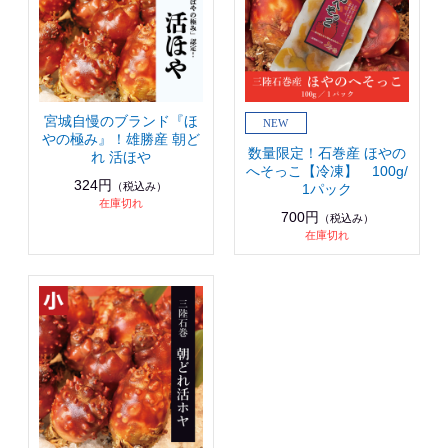
宮城自慢のブランド『ほ
やの極み』！雄勝産 朝ど
数量限定！石巻産 ほやの
れ 活ほや
へそっこ【冷凍】 100g/
324円
（税込み）
1パック
在庫切れ
700円
（税込み）
在庫切れ