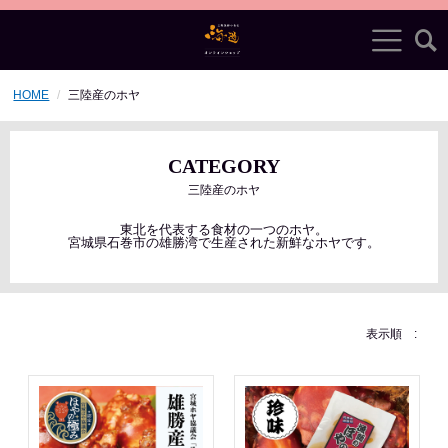
HOME
三陸産のホヤ
CATEGORY
三陸産のホヤ
東北を代表する食材の一つのホヤ。
宮城県石巻市の雄勝湾で生産された新鮮なホヤです。
表示順 :