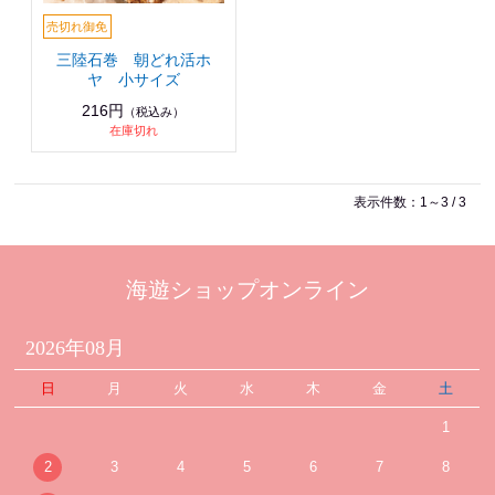
三陸石巻 朝どれ活ホ
ヤ 小サイズ
216円
（税込み）
在庫切れ
表示件数：1～3 / 3
海遊ショップオンライン
2026年08月
日
月
火
水
木
金
土
1
2
3
4
5
6
7
8